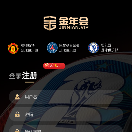
送
18
元
注册
登录