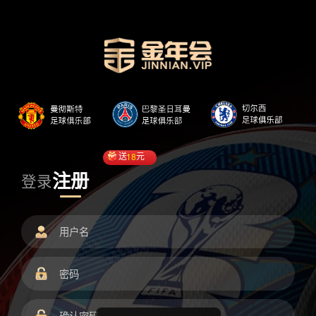
送
18
元
注册
登录