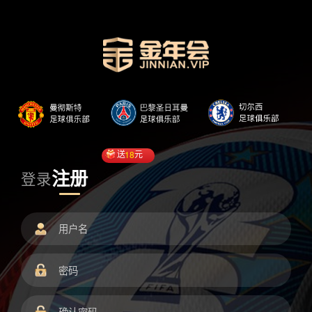
送
18
元
注册
登录