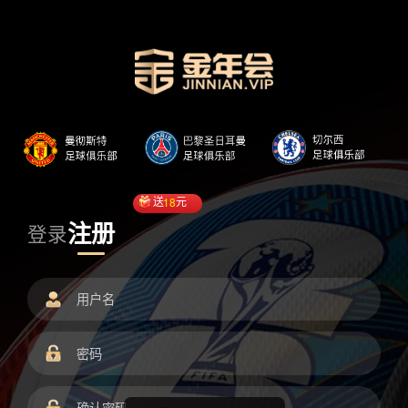
送
18
元
注册
登录